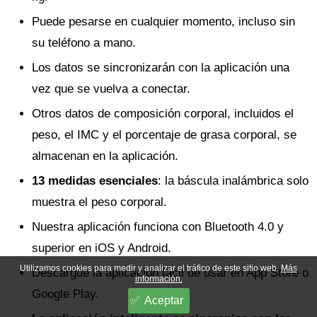
Puede pesarse en cualquier momento, incluso sin
su teléfono a mano.
Los datos se sincronizarán con la aplicación una
vez que se vuelva a conectar.
Otros datos de composición corporal, incluidos el
peso, el IMC y el porcentaje de grasa corporal, se
almacenan en la aplicación.
13 medidas esenciales
: la báscula inalámbrica solo
muestra el peso corporal.
Nuestra aplicación funciona con Bluetooth 4.0 y
superior en iOS y Android.
Utilizamos cookies para medir y analizar el tráfico de este sitio web.
Más
Descargue la aplicación fácil de usar en App Store o
información.
Google Play.
Aceptar