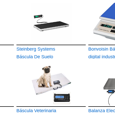
Steinberg Systems
Bonvoisin Bá
Báscula De Suelo
digital indust
Balanza Industrial
conteo 3-15
SBS-PS-300
Báscula Veterinaria
Balanza Elec