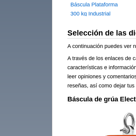
Báscula Plataforma
300 kg Industrial
90x60 cm Digital LCD
Selección de las d
Acero Inoxidable
Precisión 100 g
A continuación puedes ver nu
Profesional para
A través de los enlaces de 
Almacén Taller
características e informació
Envíos Agricultura
leer opiniones y comentario
con Pantalla
reseñas, así como dejar tus 
Independiente
Báscula de grúa Elect