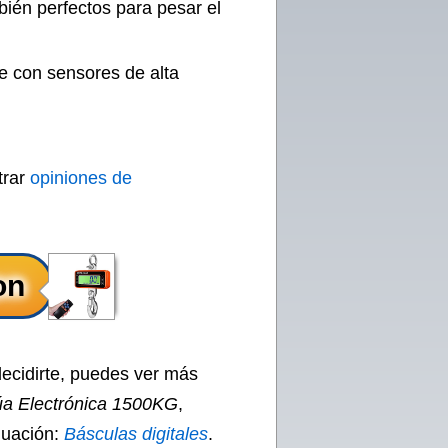
bién perfectos para pesar el
ne con sensores de alta
trar
opiniones de
decidirte, puedes ver más
úa Electrónica 1500KG
,
nuación:
Básculas digitales
.