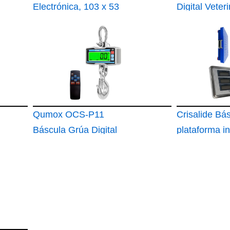
Electrónica, 103 x 53
Digital Veteri
cm
300kg Báscu
Precisión Pl
Industrial pa
Paquetes En
Mascotas G
Animales Agr
Qumox OCS-P11
con Pantall
Crisalide Bá
Báscula Grúa Digital
plataforma in
2000 kg con Mando
inalámbrica 