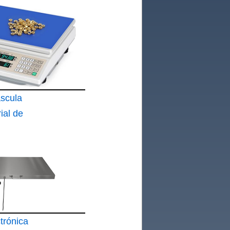
scula
rial de
kg
trónica