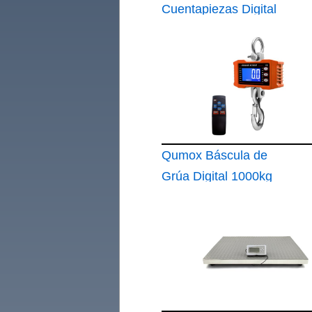
Cuentapiezas Digital
6kg
Qumox Báscula de
Grúa Digital 1000kg
con Mando a
Distancia