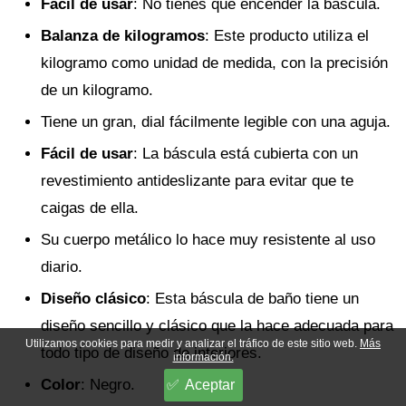
Fácil de usar
: No tienes que encender la báscula.
Balanza de kilogramos
: Este producto utiliza el
kilogramo como unidad de medida, con la precisión
de un kilogramo.
Tiene un gran, dial fácilmente legible con una aguja.
Fácil de usar
: La báscula está cubierta con un
revestimiento antideslizante para evitar que te
caigas de ella.
Su cuerpo metálico lo hace muy resistente al uso
diario.
Diseño clásico
: Esta báscula de baño tiene un
diseño sencillo y clásico que la hace adecuada para
Utilizamos cookies para medir y analizar el tráfico de este sitio web.
Más
todo tipo de diseño de interiores.
información.
Color
: Negro.
Aceptar